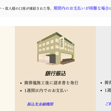
期間内のお支払いが困難な場合
い・故人様の口座が凍結された等、
銀行振込
御
御葬儀施工後に請求書を発行
​
​1週間以内でのお支払い
ご
​振込先金融機関