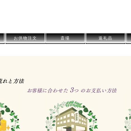
​さつま葬祭
​公式サイト
​Satsuma Funeral Official Site
お供物注文
斎場
返礼品
流れと方法
3
​お客様に合わせた
つ のお支払い方法