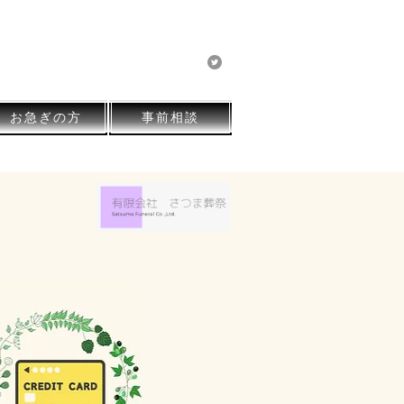
有限会社 さつま葬祭
お急ぎの方
事前相談