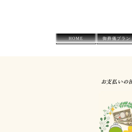
薩摩川内市の葬儀社
HOME
御葬儀プラン
​お支払いの