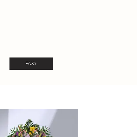
FAXで注文
Order by Fax
​生花・灯籠
ower arrangement / ​lanterns
FAX