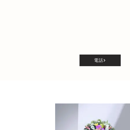
電話で注文
Order by phone
​生花・灯籠
flower arrangement / ​lante
電話