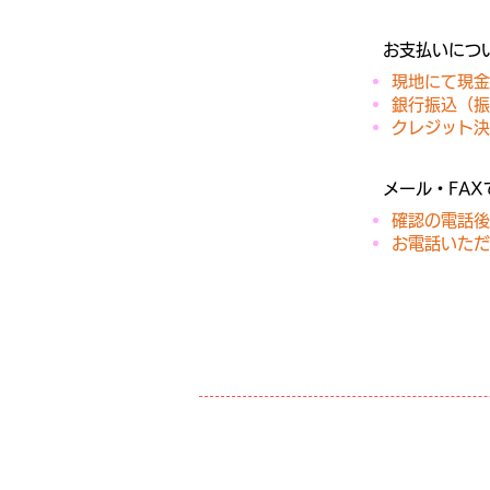
​お支払いにつ
現地にて現金
銀行振込（振
​クレジット
​メール・FA
確認の電話後
​お電話いた