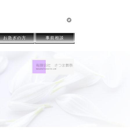
有限会社 さつま葬祭
お急ぎの方
事前相談