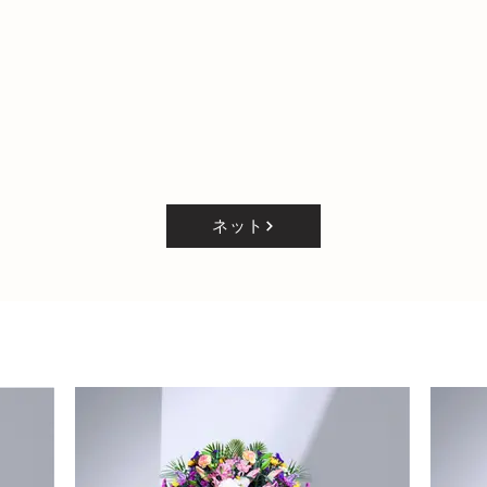
ネットで注文
Order online
​生花・灯籠
rns
flower arrangement / ​lanterns
fl
ネット