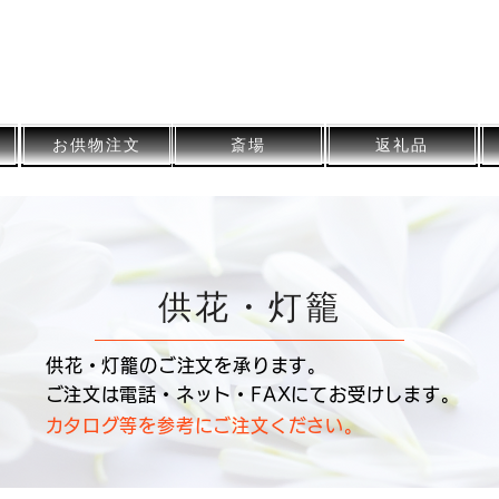
​さつま葬祭
​公式サイト
​Satsuma Funeral Official Site
お供物注文
斎場
返礼品
​供花・灯籠
供花・灯籠のご注文を承ります。
​ご注文は電話・ネット・FAXにてお受けします。
​カタログ等を参考にご注文ください。