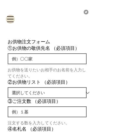
Menu
薩摩川内市の葬儀社
​Satsuma Funeral Official Site
​さつま葬祭
​公式サイト
お供物注文フォーム
①お供物の敬供先名
（必須項目）
お供物を送りたいお相手のお名前を入力し
てください。
②お供物リスト
（必須項目）
③ご注文数
（必須項目）
注文する数を入力してください。
④名札名
（必須項目）