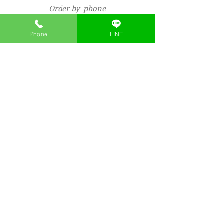
Order by phone
​生花・灯籠
Phone
LINE
flower arrangement /
lanterns
電話
FAXで注文