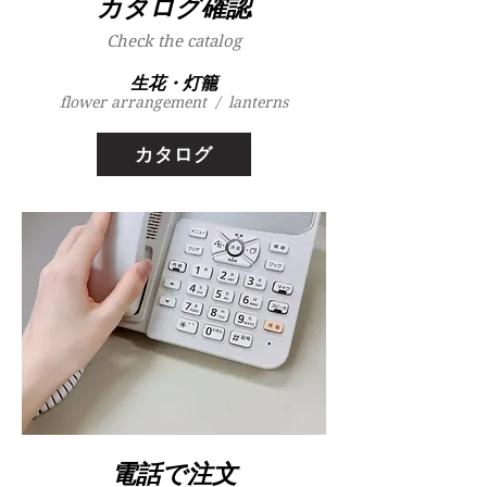
カタログ確認
​Check the catalog
​生花・灯籠
flower arrangement /
lanterns
カタログ
電話で注文