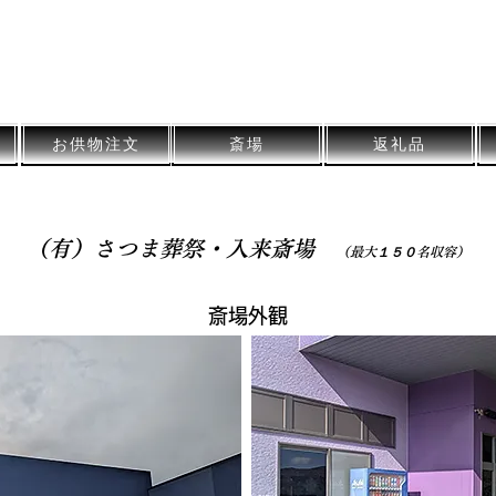
​さつま葬祭
​公式サイト
​Satsuma Funeral Official Site
お供物注文
斎場
返礼品
（有）さつま葬祭・入来斎場
（最大１５０名収容）
​斎場外観