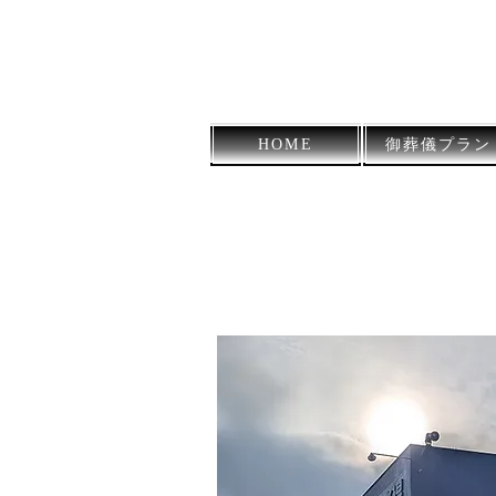
薩摩川内市の葬儀社
HOME
御葬儀プラン