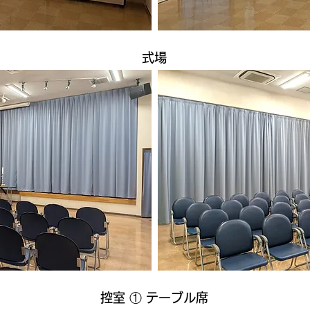
式場
​控室 ① テーブル席