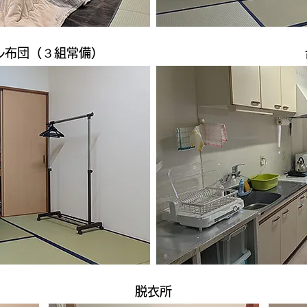
ル布団（３組常備）
脱衣所