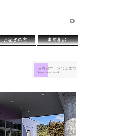
有限会社 さつま葬祭
お急ぎの方
事前相談