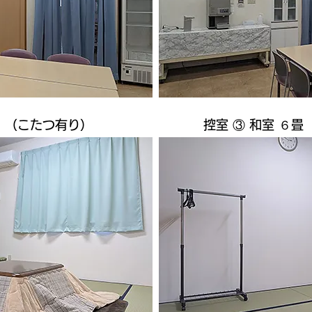
畳 （こたつ有り）
控室 ③ 和室 ６